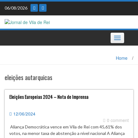
Skip
06/08/2026
to
content
Toggle
navigation
Home
/
eleições autarquicas
Eleições Europeias 2024 – Nota de Imprensa
12/06/2024
0 comment
Aliança Democrática vence em Vila de Rei com 45,61% dos
votos, na menor taxa de abstenção a nível nacional A Aliança