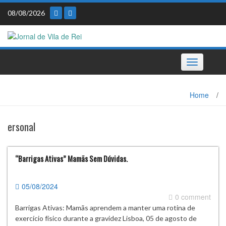
Skip
08/08/2026
to
content
Toggle
navigation
Home
/
ersonal
“Barrigas Ativas” Mamãs Sem Dúvidas.
05/08/2024
0 comment
Barrigas Ativas: Mamãs aprendem a manter uma rotina de
exercício físico durante a gravidez Lisboa, 05 de agosto de