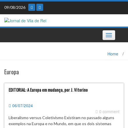
Skip
09/08/2026
to
content
Toggle
navigation
Home
/
Europa
EDITORIAL: A Europa em mudança, por J. Vitorino
06/07/2024
0 comment
Liberalismo versus Coletivismo Existiram no passado alguns
exemplos na Europa e no Mundo, em que os dois sistemas