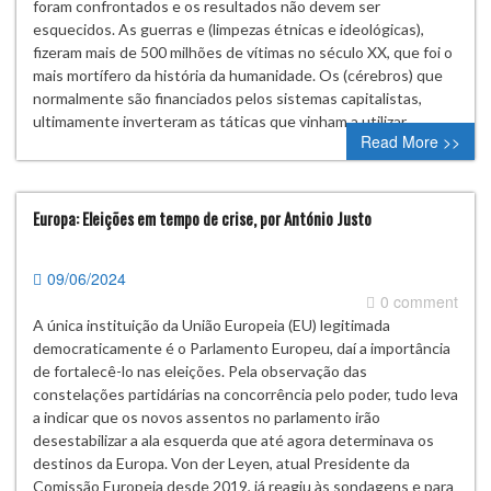
foram confrontados e os resultados não devem ser
esquecidos. As guerras e (limpezas étnicas e ideológicas),
fizeram mais de 500 milhões de vítimas no século XX, que foi o
mais mortífero da história da humanidade. Os (cérebros) que
normalmente são financiados pelos sistemas capitalistas,
ultimamente inverteram as táticas que vinham a utilizar…
Read More >>
Europa: Eleições em tempo de crise, por António Justo
09/06/2024
0 comment
A única instituição da União Europeia (EU) legitimada
democraticamente é o Parlamento Europeu, daí a importância
de fortalecê-lo nas eleições. Pela observação das
constelações partidárias na concorrência pelo poder, tudo leva
a indicar que os novos assentos no parlamento irão
desestabilizar a ala esquerda que até agora determinava os
destinos da Europa. Von der Leyen, atual Presidente da
Comissão Europeia desde 2019, já reagiu às sondagens e para