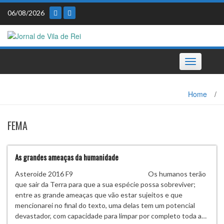
Skip
06/08/2026
to
content
Toggle
navigation
Home
/
FEMA
As grandes ameaças da humanidade
Asteroide 2016 F9 Os humanos terão
que sair da Terra para que a sua espécie possa sobreviver;
entre as grande ameaças que vão estar sujeitos e que
mencionarei no final do texto, uma delas tem um potencial
devastador, com capacidade para limpar por completo toda a…