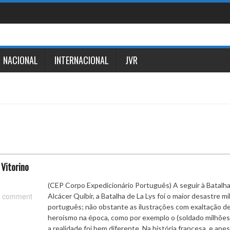
NACIONAL
INTERNACIONAL
JVR
 Vitorino
(CEP Corpo Expedicionário Português) A seguir à Batalh
 comment
Alcácer Quibir, a Batalha de La Lys foi o maior desastre mil
português; não obstante as ilustrações com exaltação d
heroísmo na época, como por exemplo o (soldado milhões
a realidade foi bem diferente. Na história francesa, e ape