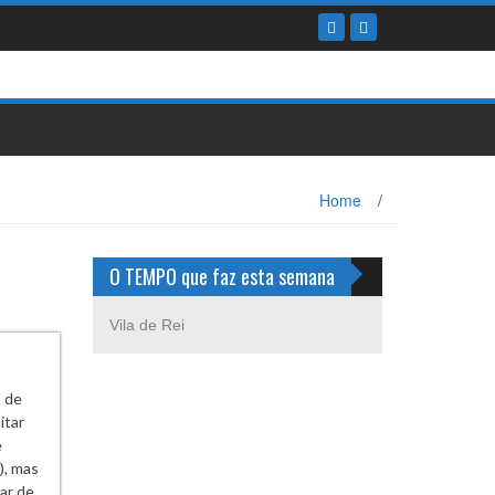
Home
/
O TEMPO que faz esta semana
Vila de Rei
a de
itar
e
), mas
sar de