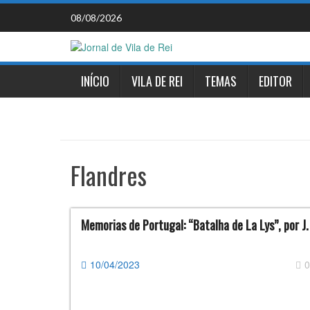
Skip
08/08/2026
to
content
INÍCIO
VILA DE REI
TEMAS
EDITOR
Flandres
Memorias de Portugal: “Batalha de La Lys”, por J.
10/04/2023
0