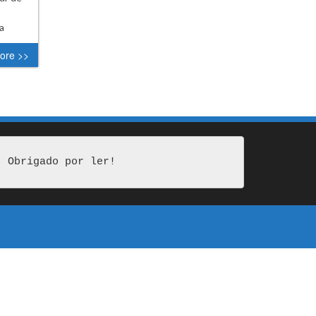
a
ore >>
Obrigado por ler!