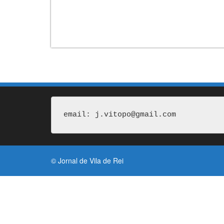
email: j.vitopo@gmail.com
© Jornal de Vila de Rei