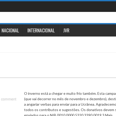
NACIONAL
INTERNACIONAL
JVR
O inverno está a chegar e muito frio também. Esta camp
 comment
(que vai decorrer no mês de novembro e dezembro), dest
a angariar verbas para enviar para a Ucrânea. Agradecem
todos os contributos e sugestões. Os donativos devem 
enviados para o NIB 0010 0000 5320 3390 0019 3 Mais