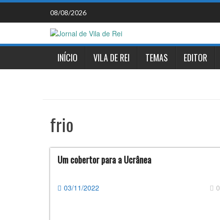
Skip
08/08/2026
to
content
INÍCIO
VILA DE REI
TEMAS
EDITOR
frio
Um cobertor para a Ucrânea
03/11/2022
0