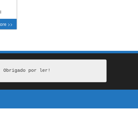
l
ore >>
Obrigado por ler!