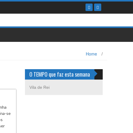
Home
/
O TEMPO que faz esta semana
Vila de Rei
anha
ina-se
os
ser