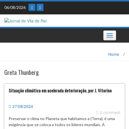
Skip
06/08/2026
to
content
Toggle
navigation
Home
/
Greta Thunberg
Situação climática em acelerada deterioração, por J. Vitorino
27/08/2024
0 comment
Preservar o clima no Planeta que habitamos a (Terra), é uma
exigência que se coloca a todos os líderes mundiais. A