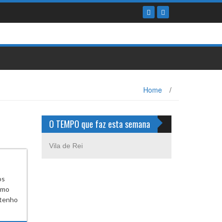
Home
/
O TEMPO que faz esta semana
Vila de Rei
os
como
etenho