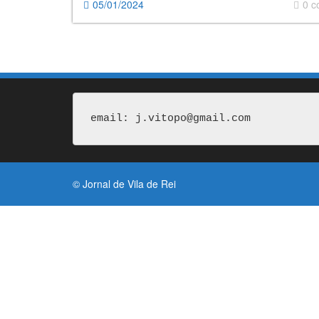
05/01/2024
0 
email: j.vitopo@gmail.com
© Jornal de Vila de Rei