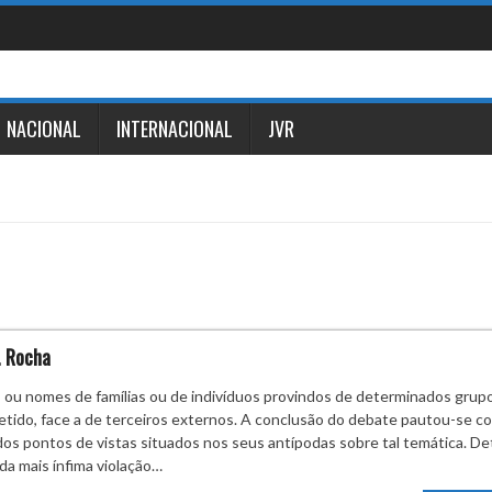
NACIONAL
INTERNACIONAL
JVR
. Rocha
ou nomes de famílias ou de indivíduos provindos de determinados grup
 detido, face a de terceiros externos. A conclusão do debate pautou-se 
dos pontos de vistas situados nos seus antípodas sobre tal temática. D
da mais ínfima violação…