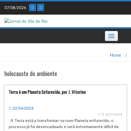
Skip
07/08/2026
to
content
Toggle
navigation
Home
/
holocausto do ambiente
Terra é um Planeta Enfurecido, por J. Vitorino
22/04/2024
0 comment
A Terra está a transformar-se num Planeta enfurecido; o
processo já foi desencadeado e será extremamente difícil de