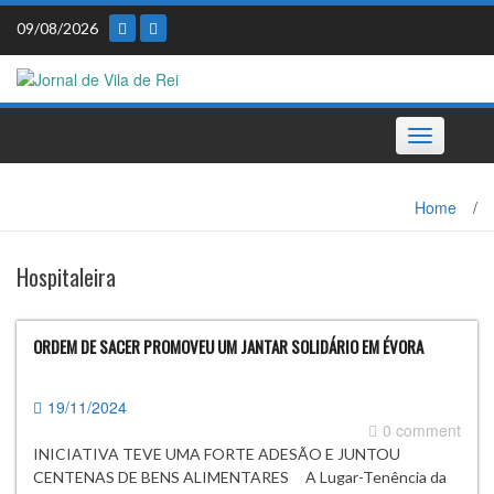
Skip
09/08/2026
to
content
Toggle
navigation
Home
/
Hospitaleira
ORDEM DE SACER PROMOVEU UM JANTAR SOLIDÁRIO EM ÉVORA
19/11/2024
0 comment
INICIATIVA TEVE UMA FORTE ADESÃO E JUNTOU
CENTENAS DE BENS ALIMENTARES A Lugar-Tenência da