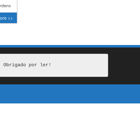
ordens
ore >>
Obrigado por ler!