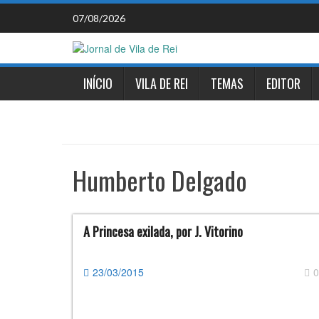
Skip
07/08/2026
to
content
INÍCIO
VILA DE REI
TEMAS
EDITOR
Humberto Delgado
A Princesa exilada, por J. Vitorino
23/03/2015
0