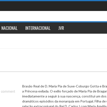
NACIONAL
INTERNACIONAL
JVR
Brasão Real de D. Maria Pia de Suxe-Coburgo Gotta e Br
 comment
a Princesa exilada. O exílio forçado de Maria Pia de Braga
imediatamente a seguir à sua nascença, constitui um dos
dramáticos episódios da monarquia em Portugal. Filha de
relação extraconjugal do Rei D. Carlos I com Maria Amélia