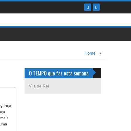
Home
/
O TEMPO que faz esta semana
Vila de Rei
agança
nça
 mais
 uma