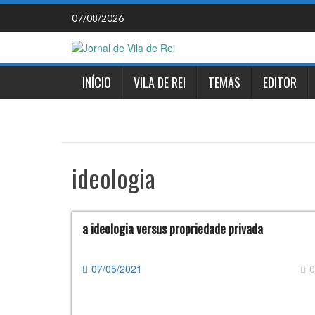
Skip
07/08/2026
to
content
INÍCIO
VILA DE REI
TEMAS
EDITOR
ideologia
a ideologia versus propriedade privada
07/05/2021
0