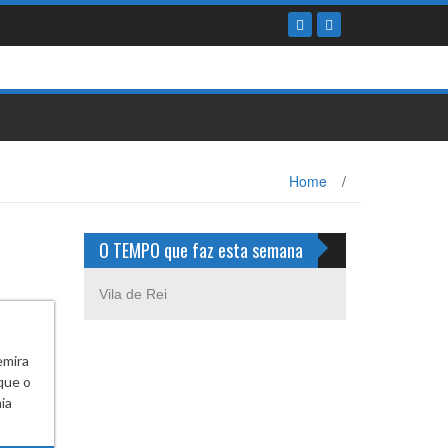
Home
/
O TEMPO que faz esta semana
Vila de Rei
ra
que o
ia