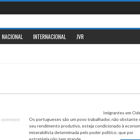
NACIONAL
INTERNACIONAL
JVR
Imigrantes em Odemi
 comment
Os portugueses são um povo trabalhador, não obstante 
seu rendimento produtivo, esteja condicionado à econom
miserabilista determinada pelo poder político; que por
estratégia não tem grande…