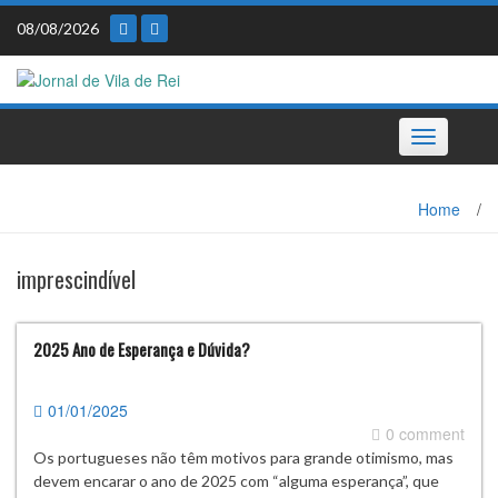
Skip
08/08/2026
to
content
Toggle
navigation
Home
/
imprescindível
2025 Ano de Esperança e Dúvida?
01/01/2025
0 comment
Os portugueses não têm motivos para grande otimismo, mas
devem encarar o ano de 2025 com “alguma esperança”, que