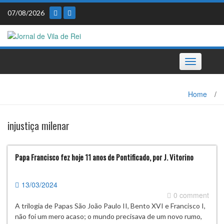
Skip
07/08/2026
to
content
Toggle
navigation
Home
/
injustiça milenar
Papa Francisco fez hoje 11 anos de Pontificado, por J. Vitorino
13/03/2024
0 comment
A trilogia de Papas São João Paulo II, Bento XVI e Francisco I,
não foi um mero acaso; o mundo precisava de um novo rumo,