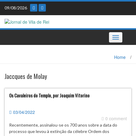
Skip
09/08/2026
to
content
Toggle
navigation
Home
/
Jaccques de Molay
Os Cavaleiros do Templo, por Joaquim Vitorino
03/04/2022
0 comment
Recentemente, assinalou-se os 700 anos sobre a data do
processo que levou à extinção da célebre Ordem dos