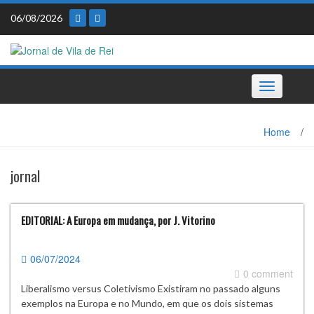
Skip
06/08/2026
to
content
Toggle
navigation
Home
/
jornal
EDITORIAL: A Europa em mudança, por J. Vitorino
06/07/2024
0 comment
Liberalismo versus Coletivismo Existiram no passado alguns
exemplos na Europa e no Mundo, em que os dois sistemas