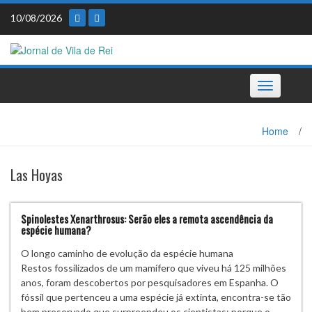
Skip
10/08/2026
to
content
Toggle
navigation
Home
/
Las Hoyas
Spinolestes Xenarthrosus: Serão eles a remota ascendência da
espécie humana?
O longo caminho de evolução da espécie humana
Restos fossilizados de um mamífero que viveu há 125 milhões
anos, foram descobertos por pesquisadores em Espanha. O
fóssil que pertenceu a uma espécie já extinta, encontra-se tão
bem preservado que surpreendeu os cientistas; porque o