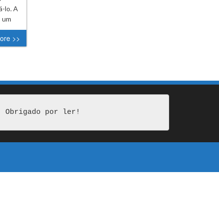
-lo. A
, um
ore >>
Obrigado por ler!