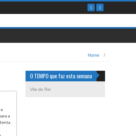
Home
/
O TEMPO que faz esta semana
Vila de Rei
 e
para a
stenta
o