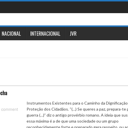
NACIONAL
INTERNACIONAL
JVR
ocha
Instrumentos Existentes para o Caminho da Dignificação
 comment
Proteção dos Cidadãos. “(…) Se queres a paz, prepara-te 
guerra (…)” diz o antigo provérbio romano. A ideia que su
essa máxima é a de que uma sociedade ou um grupo
reconhecidamente forte e preparado gera respeito, ou a