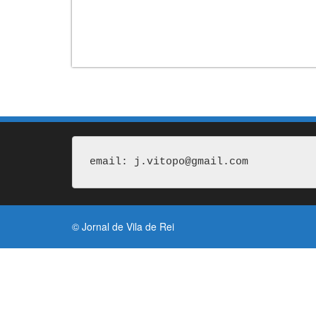
email: j.vitopo@gmail.com
© Jornal de Vila de Rei