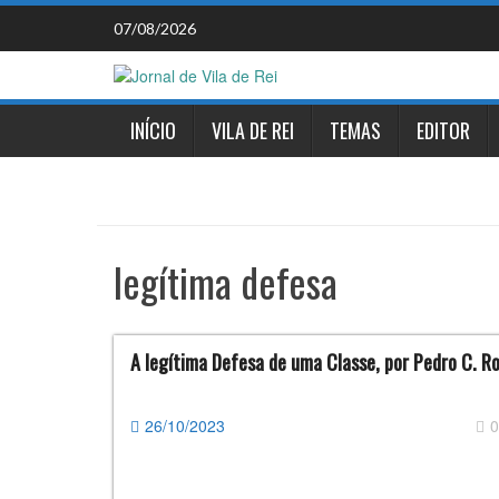
Skip
07/08/2026
to
content
INÍCIO
VILA DE REI
TEMAS
EDITOR
legítima defesa
A legítima Defesa de uma Classe, por Pedro C. R
26/10/2023
0