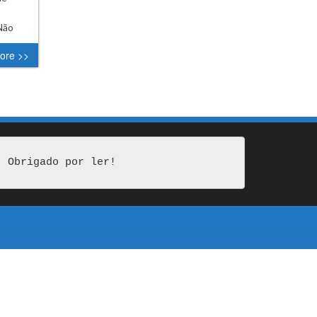
Não
ore >>
Obrigado por ler!