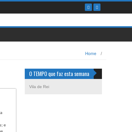
Home
/
O TEMPO que faz esta semana
Vila de Rei
ra
s; e
ue