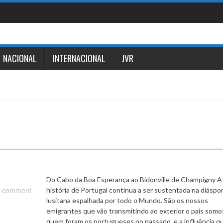
NACIONAL
INTERNACIONAL
JVR
Do Cabo da Boa Esperança ao Bidonville de Champigny A
 comment
história de Portugal continua a ser sustentada na diáspo
lusitana espalhada por todo o Mundo. São os nossos
emigrantes que vão transmitindo ao exterior o país somo
quem foram os portugueses no passado, e a influência q