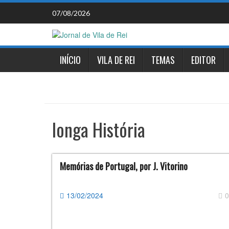
Skip
07/08/2026
to
content
INÍCIO
VILA DE REI
TEMAS
EDITOR
longa História
Memórias de Portugal, por J. Vitorino
13/02/2024
0