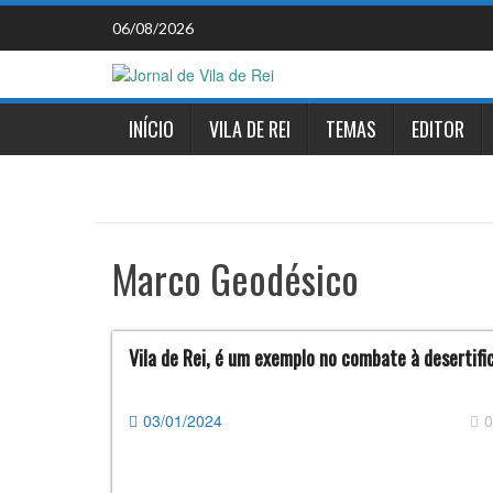
Skip
06/08/2026
to
content
INÍCIO
VILA DE REI
TEMAS
EDITOR
Marco Geodésico
Vila de Rei, é um exemplo no combate à desertifi
03/01/2024
0