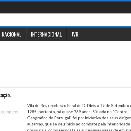
NACIONAL
INTERNACIONAL
JVR
cação.
Vila de Rei, recebeu o Foral de D. Dinis a 19 de Setembro
 comment
1285; portanto, há quase 739 anos. Situada no “Centro
Geográfico de Portugal”, foi por iniciativa dos seus dirige
autarcas, que se deu início ao combate pela interioridade
nosso país, como resposta às sucessivas vagas de emigr