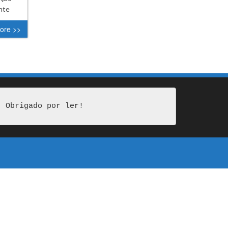
nte
ore >>
Obrigado por ler!