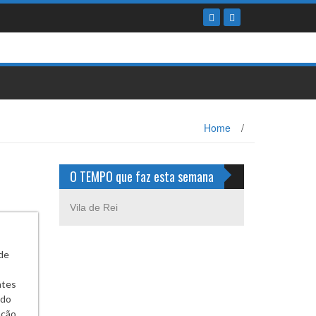
Home
/
O TEMPO que faz esta semana
Vila de Rei
 de
ntes
 do
ação