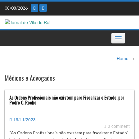
Skip
08/08/2026
to
content
Toggle
navigation
Home
/
Médicos e Advogados
As Ordens Profissionais não existem para Fiscalizar o Estado, por
Pedro C. Rocha
19/11/2023
0 comment
“As Ordens Profissionais não existem para fiscalizar o Estado”