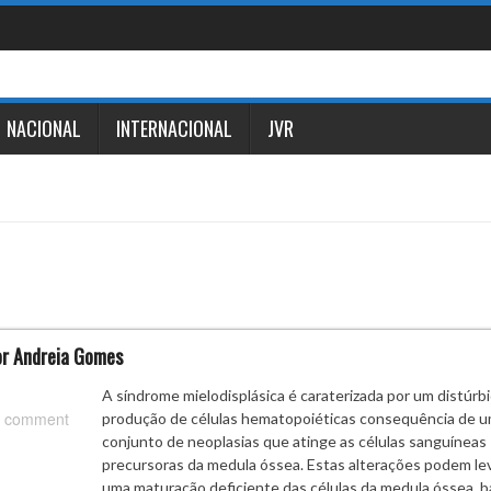
NACIONAL
INTERNACIONAL
JVR
por Andreia Gomes
A síndrome mielodisplásica é caraterizada por um distúrbi
 comment
produção de células hematopoiéticas consequência de 
conjunto de neoplasias que atinge as células sanguíneas
precursoras da medula óssea. Estas alterações podem lev
uma maturação deficiente das células da medula óssea, b