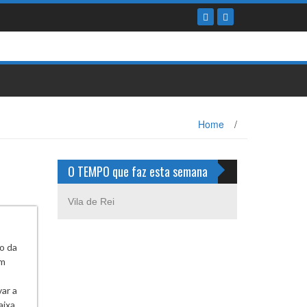
Home
/
O TEMPO que faz esta semana
Vila de Rei
o da
um
ar a
aixa