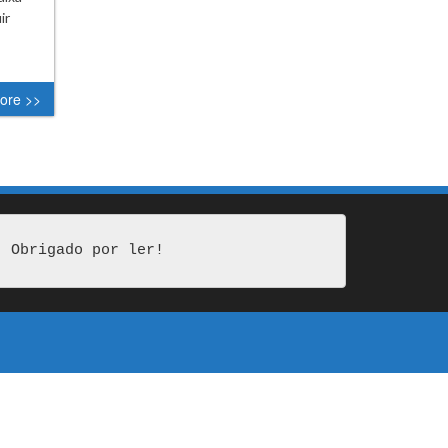
ir
ore >>
Obrigado por ler!