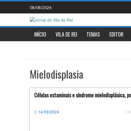
Skip
08/08/2026
to
content
INÍCIO
VILA DE REI
TEMAS
EDITOR
Mielodisplasia
Células estaminais e síndrome mielodisplásica, 
14/09/2024
0