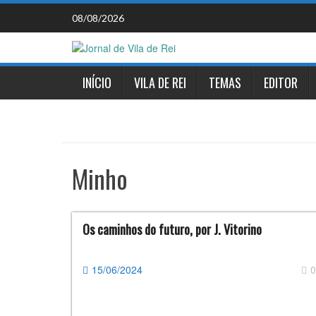
Skip
08/08/2026
to
content
INÍCIO
VILA DE REI
TEMAS
EDITOR
Minho
Os caminhos do futuro, por J. Vitorino
15/06/2024
0