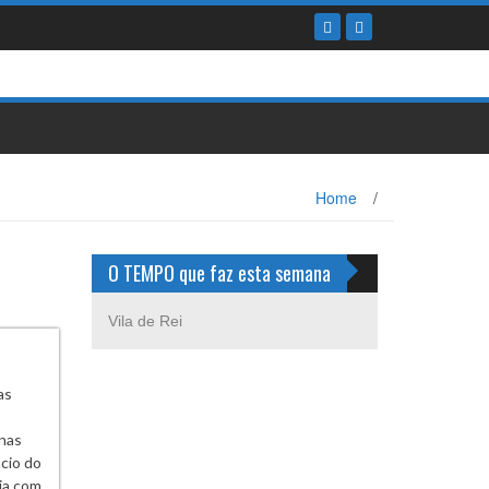
Home
/
O TEMPO que faz esta semana
Vila de Rei
as
 nas
cio do
cia com