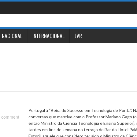
NACIONAL
INTERNACIONAL
JVR
Portugal à “Beira do Sucesso em Tecnologia de Ponta”. N
 comment
conversas que mantive com o Professor Mariano Gago (o
então Ministro da Ciência Tecnologia e Ensino Superior),
tardes em fins de semana no terraço do Bar do Hotel Palá
Estoril, aquele que considero ter sido o Ministro da Ciên