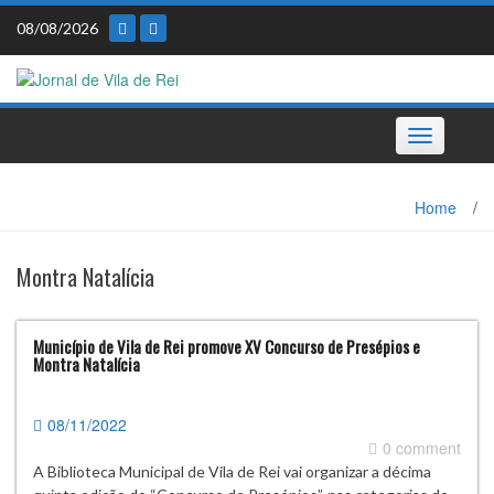
Skip
08/08/2026
to
content
Toggle
navigation
Home
/
Montra Natalícia
Município de Vila de Rei promove XV Concurso de Presépios e
Montra Natalícia
08/11/2022
0 comment
A Biblioteca Municipal de Vila de Rei vai organizar a décima