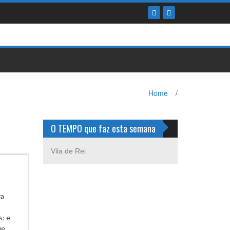
Home
/
O TEMPO que faz esta semana
Vila de Rei
ra
s; e
ue