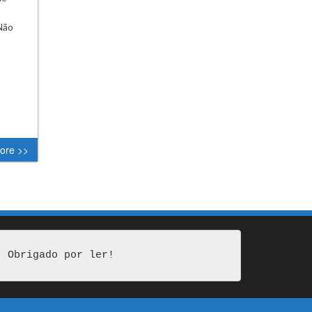
Não
ore >>
Obrigado por ler!