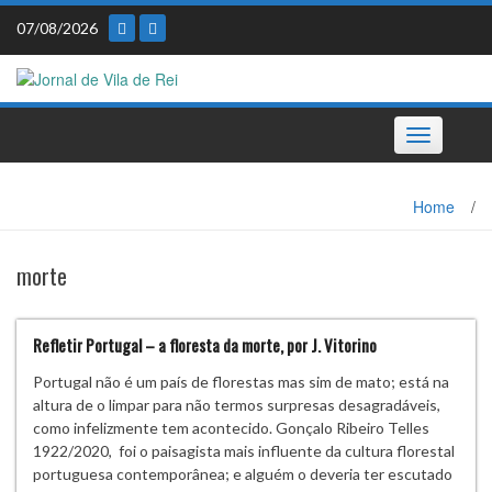
Skip
07/08/2026
to
content
Toggle
navigation
Home
/
morte
Refletir Portugal – a floresta da morte, por J. Vitorino
Portugal não é um país de florestas mas sim de mato; está na
altura de o limpar para não termos surpresas desagradáveis,
como infelizmente tem acontecido. Gonçalo Ribeiro Telles
1922/2020, foi o paisagista mais influente da cultura florestal
portuguesa contemporânea; e alguém o deveria ter escutado