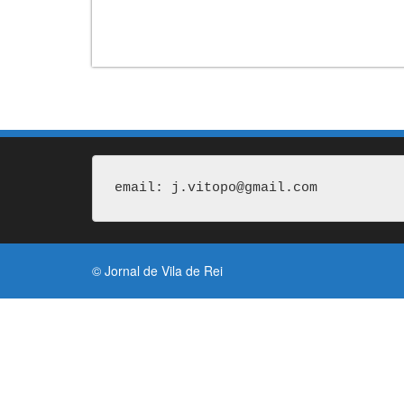
email: j.vitopo@gmail.com
© Jornal de Vila de Rei