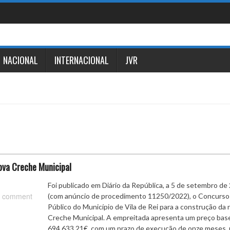
NACIONAL
INTERNACIONAL
JVR
nova Creche Municipal
Foi publicado em Diário da República, a 5 de setembro de
 comment
(com anúncio de procedimento 11250/2022), o Concurso
Público do Município de Vila de Rei para a construção da 
Creche Municipal. A empreitada apresenta um preço bas
694.633,21€, com um prazo de execução de onze meses,