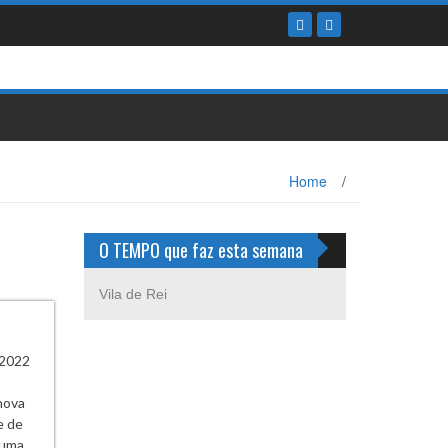
Home
/
O TEMPO que faz esta semana
Vila de Rei
 2022
nova
e de
 uma