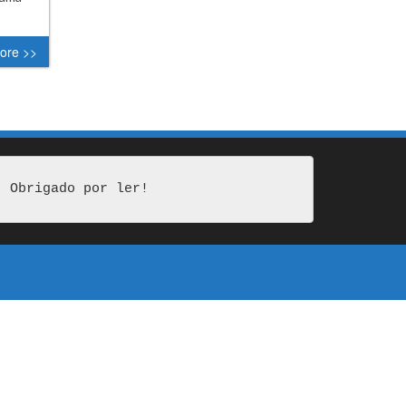
…
ore >>
Obrigado por ler!