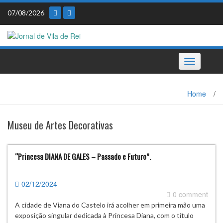
Skip
07/08/2026
to
content
Toggle
navigation
Home
/
Museu de Artes Decorativas
“Princesa DIANA DE GALES – Passado e Futuro”.
02/12/2024
0 comment
A cidade de Viana do Castelo irá acolher em primeira mão uma
exposição singular dedicada à Princesa Diana, com o título