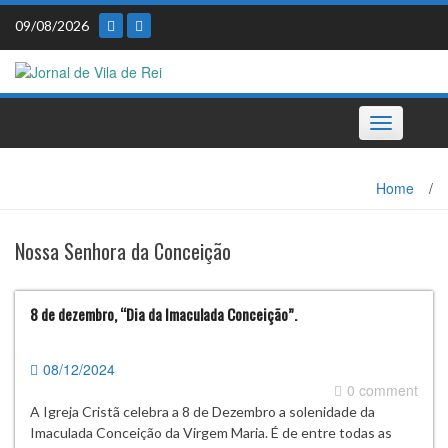
Skip
09/08/2026
to
content
Toggle
navigation
Home
/
Nossa Senhora da Conceição
8 de dezembro, “Dia da Imaculada Conceição”.
08/12/2024
0 comment
A Igreja Cristã celebra a 8 de Dezembro a solenidade da
Imaculada Conceição da Virgem Maria. É de entre todas as