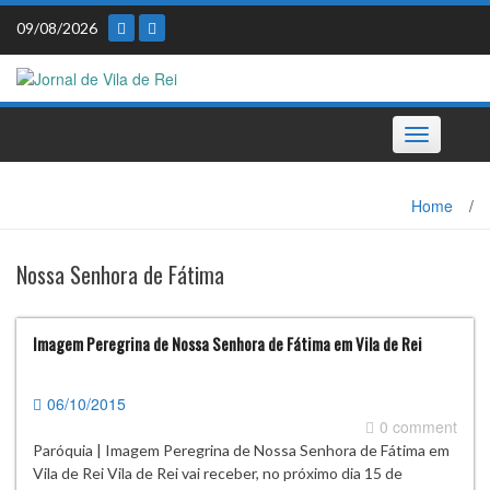
Skip
09/08/2026
to
content
Toggle
navigation
Home
/
Nossa Senhora de Fátima
Imagem Peregrina de Nossa Senhora de Fátima em Vila de Rei
06/10/2015
0 comment
Paróquia | Imagem Peregrina de Nossa Senhora de Fátima em
Vila de Rei Vila de Rei vai receber, no próximo dia 15 de