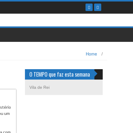
Home
/
O TEMPO que faz esta semana
Vila de Rei
stério
ou um
ia com