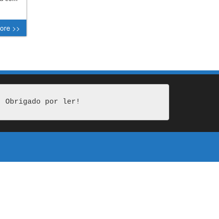
l…
ore >>
Obrigado por ler!