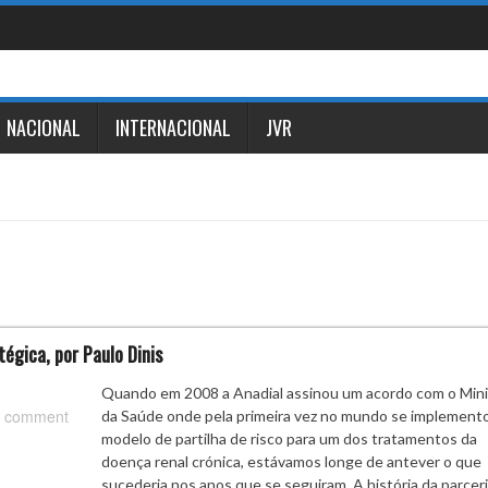
NACIONAL
INTERNACIONAL
JVR
tégica, por Paulo Dinis
Quando em 2008 a Anadial assinou um acordo com o Mini
 comment
da Saúde onde pela primeira vez no mundo se implement
modelo de partilha de risco para um dos tratamentos da
doença renal crónica, estávamos longe de antever o que
sucederia nos anos que se seguiram. A história da parcer