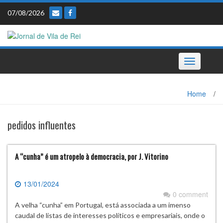
Skip
07/08/2026
to
content
Toggle
navigation
Home
/
pedidos influentes
A “cunha” é um atropelo à democracia, por J. Vitorino
13/01/2024
0 comment
A velha “cunha” em Portugal, está associada a um imenso
caudal de listas de interesses políticos e empresariais, onde o