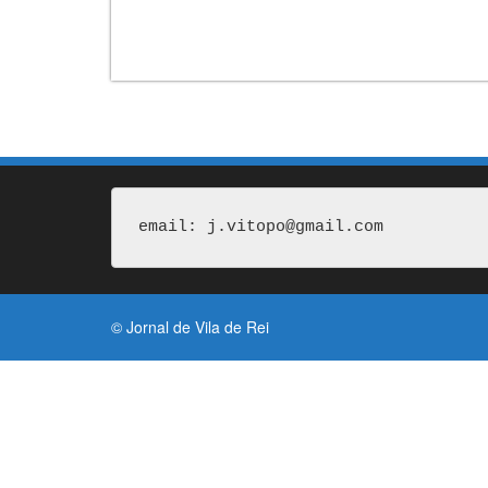
email: j.vitopo@gmail.com
© Jornal de Vila de Rei