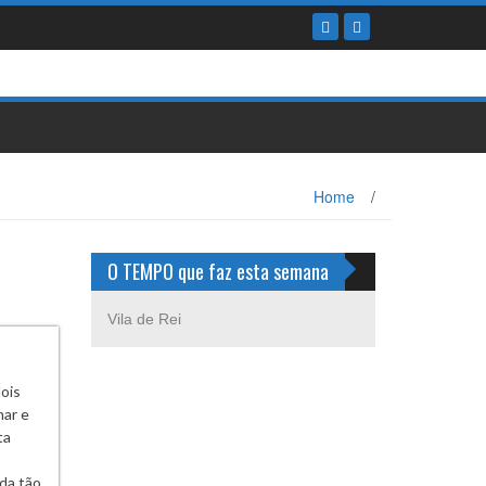
Home
/
O TEMPO que faz esta semana
Vila de Rei
ois
mar e
ta
da tão