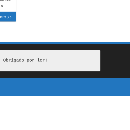
 é
ore >>
Obrigado por ler!