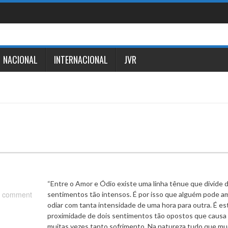
NACIONAL
INTERNACIONAL
JVR
“Entre o Amor e Ódio existe uma linha tênue que divide d
 comment
sentimentos tão intensos. É por isso que alguém pode a
odiar com tanta intensidade de uma hora para outra. É es
proximidade de dois sentimentos tão opostos que causa
muitas vezes tanto sofrimento. Na natureza tudo que mu