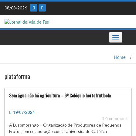
Skip
08/08/2026
to
content
Toggle
navigation
Home
/
plataforma
Sem água não há agricultura – 6º Colóquio hortofrutícola
19/07/2024
0 comment
A Lusomorango – Organização de Produtores de Pequenos
Frutos, em colaboração com a Universidade Católica