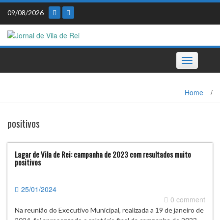
Skip
09/08/2026
to
content
Toggle
navigation
Home
/
positivos
Lagar de Vila de Rei: campanha de 2023 com resultados muito
positivos
25/01/2024
0 comment
Na reunião do Executivo Municipal, realizada a 19 de janeiro de