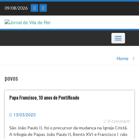
Skip
09/08/2026
to
content
Toggle
navigation
Home
/
povos
Papa Francisco, 10 anos de Pontificado
13/03/2023
0 comment
São João Paulo II, foi o precursor da mudança na Igreja Cristã.
A trilogia de Papas João Paulo II, Bento XVI e Francisco I não