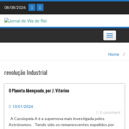
Skip
08/08/2026
to
content
Toggle
navigation
Home
/
revolução Industrial
O Planeta Abençoado, por J. Vitorino
10/01/2024
0 comment
A Cassiopeia A é a supernova mais investigada pelos
Astrónomos. Tendo sido os remanescentes expelidos por