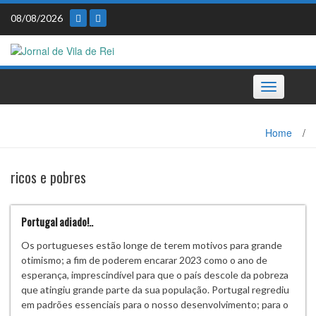
Skip
08/08/2026
to
content
Toggle
navigation
Home
/
ricos e pobres
Portugal adiado!..
Os portugueses estão longe de terem motivos para grande
otimismo; a fim de poderem encarar 2023 como o ano de
esperança, imprescindível para que o país descole da pobreza
que atingiu grande parte da sua população. Portugal regrediu
em padrões essenciais para o nosso desenvolvimento; para o