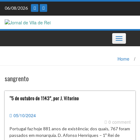
Skip
06/08/2026
to
content
Toggle
navigation
Home
/
sangrento
“5 de outubro de 1143”, por J. Vitorino
05/10/2024
0 comment
Portugal faz hoje 881 anos de existência; dos quais, 767 foram
passados em monarquia. D. Afonso Henriques – 1º Rei de