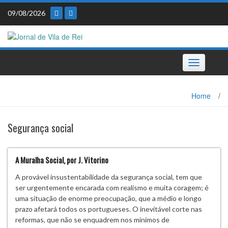
Skip
09/08/2026
to
content
Toggle
navigation
Home
/
Segurança social
A Muralha Social, por J. Vitorino
A provável insustentabilidade da segurança social, tem que
ser urgentemente encarada com realismo e muita coragem; é
uma situação de enorme preocupação, que a médio e longo
prazo afetará todos os portugueses. O inevitável corte nas
reformas, que não se enquadrem nos mínimos de