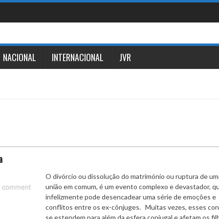
NACIONAL
INTERNACIONAL
JVR
a
O divórcio ou dissolução do matrimónio ou ruptura de um
 comment
união em comum, é um evento complexo e devastador, q
infelizmente pode desencadear uma série de emoções e
conflitos entre os ex-cônjuges. Muitas vezes, esses con
se estendem para além da esfera conjugal e afetam os fil