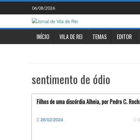
Skip
06/08/2026
to
content
INÍCIO
VILA DE REI
TEMAS
EDITOR
sentimento de ódio
Filhos de uma discórdia Alheia, por Pedro C. Roch
26/02/2024
0