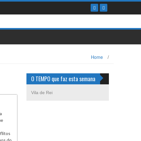
Home
/
O TEMPO que faz esta semana
Vila de Rei
a
ue
flitos
hos do