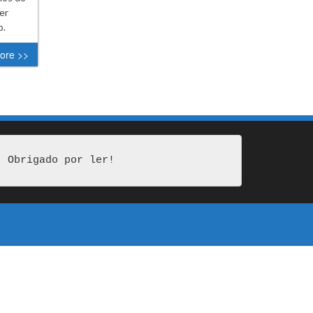
er
o.
ore >>
Obrigado por ler!