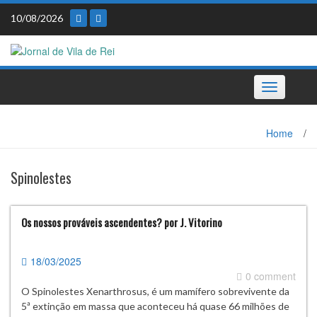
Skip
10/08/2026
to
content
Toggle
navigation
Home
/
Spinolestes
Os nossos prováveis ascendentes? por J. Vitorino
18/03/2025
0 comment
O Spinolestes Xenarthrosus, é um mamífero sobrevivente da
5ª extinção em massa que aconteceu há quase 66 milhões de