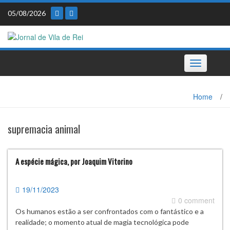
Skip
05/08/2026
to
content
Toggle
navigation
Home
/
supremacia animal
A espécie mágica, por Joaquim Vitorino
19/11/2023
0 comment
Os humanos estão a ser confrontados com o fantástico e a
realidade; o momento atual de magia tecnológica pode