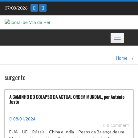
Skip
07/08/2026
to
content
Toggle
navigation
Home
/
surgente
A CAMINHO DO COLAPSO DA ACTUAL ORDEM MUNDIAL, por António
Justo
08/01/2024
0 comment
EUA – UE – Rússia – China e Índia – Pesos da Balança de um