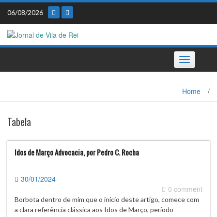
Skip
06/08/2026
to
content
Toggle
navigation
Home
/
Tabela
Idos de Março Advocacia, por Pedro C. Rocha
30/01/2024
0 comment
Borbota dentro de mim que o início deste artigo, comece com
a clara referência clássica aos Idos de Março, período