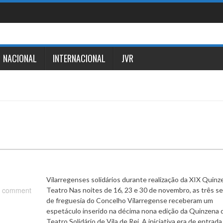
NACIONAL
INTERNACIONAL
JVR
Vilarregenses solidários durante realização da XIX Quinz
 comment
Teatro Nas noites de 16, 23 e 30 de novembro, as três s
de freguesia do Concelho Vilarregense receberam um
espetáculo inserido na décima nona edição da Quinzena 
Teatro Solidário de Vila de Rei. A iniciativa era de entrada