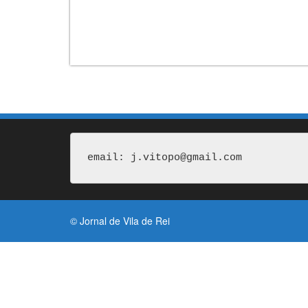
email: j.vitopo@gmail.com
© Jornal de Vila de Rei