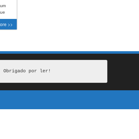
r um
que
ore >>
Obrigado por ler!