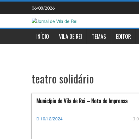
Skip
06/08/2026
to
content
INÍCIO
VILA DE REI
TEMAS
EDITOR
teatro solidário
Município de Vila de Rei – Nota de Imprensa
10/12/2024
0