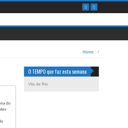
Home
/
O TEMPO que faz esta semana
Vila de Rei
ena do
edes
do