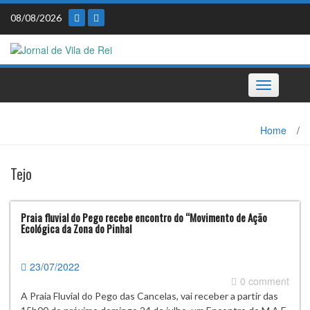
Skip
08/08/2026
to
content
Toggle
navigation
Home
/
Tejo
Praia fluvial do Pego recebe encontro do “Movimento de Ação
Ecológica da Zona do Pinhal
23/07/2022
0 comment
A Praia Fluvial do Pego das Cancelas, vai receber a partir das