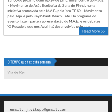
15h00 do próximo domingo 24 de julho, um Encontro do M.A.E.
– Movimento de Ação Ecológica da Zona do Pinhal, numa
iniciativa promovida pelo M.A.E., pelo ‘pro TEJO – Movimento
pelo Tejo’ e pelo KayaShanti Beach Café. Do programa do
evento, fazem parte a apresentação do M.A.E., e os debates
‘O Pesadelo que nos Avizinha’, desenvolvido pelo ‘pro…
Read More >>
O TEMPO que faz esta semana
Vila de Rei
email: j.vitopo@gmail.com