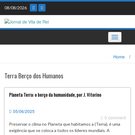
Skip
08/08/2026
to
content
Toggle
navigation
Home
/
Terra Berço dos Humanos
Planeta Terra: o berço da humanidade, por J. Vitorino
05/06/2025
0 comment
Preservar o clima no Planeta que habitamos a (Terra), é uma
exigência que se coloca a todos os líderes mundiais. A