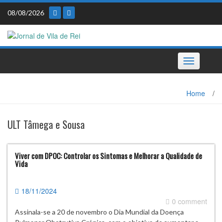
Skip
08/08/2026
to
content
Toggle
navigation
Home
/
ULT Tâmega e Sousa
Viver com DPOC: Controlar os Sintomas e Melhorar a Qualidade de
Vida
18/11/2024
0 comment
Assinala-se a 20 de novembro o Dia Mundial da Doença