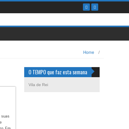
Home
/
O TEMPO que faz esta semana
Vila de Rei
s suas
e
ro. Em