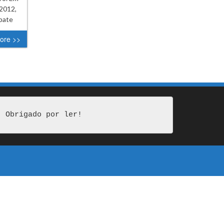
/2012,
ebate
ore >>
Obrigado por ler!