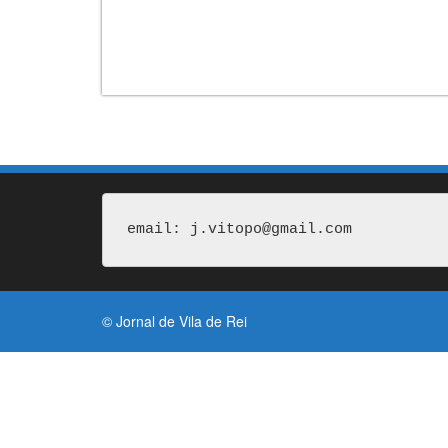
email: j.vitopo@gmail.com
© Jornal de Vila de Rei