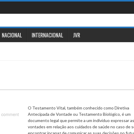
NACIONAL
INTERNACIONAL
JVR
O Testamento Vital, também conhecido como Diretiva
 comment
Antecipada de Vontade ou Testamento Biológico, é um
documento legal que permite a um indivíduo expressar a
vontades em relação aos cuidados de saúde no caso de s
encontrar incapaz de comunicar as suas decisões no futu